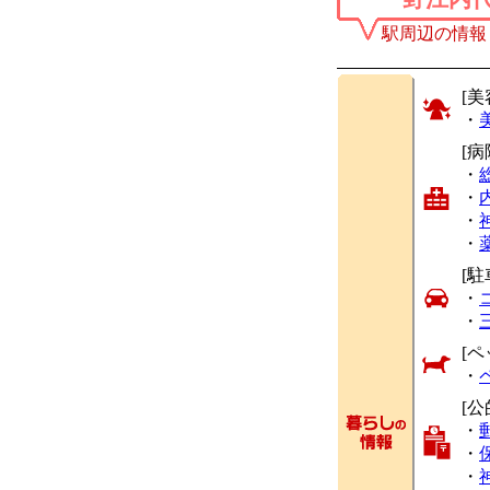
駅周辺の情報
[美
・
[
・
・
・
・
[駐
・
・
[ペ
・
[公
・
・
・