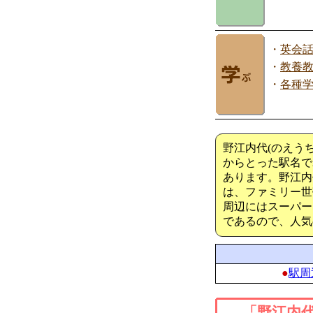
・
英会
・
教養
・
各種
野江内代(のえう
からとった駅名で
あります。野江内
は、ファミリー世
周辺にはスーパー
であるので、人気
●
駅周
「野江内