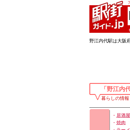
野江内代駅は大阪
「野江内
暮らしの情報
・
居酒
・
焼肉
・
ラー