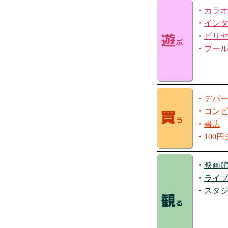
・
カラ
・
イン
・
ビリ
・
プー
・
デパ
・
コン
・
書店
・
100
・
映画
・
ライ
・
スタ