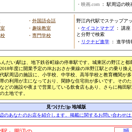
・映画.com
：
駅周辺の映
話
・
外国語会話
野江内代駅でステップア
教室
・
趣味教室
・
ケイコとマナブ
：
講座
と分野で検索
学校
・
専門学校
・
リクナビ進学
：
進学情
ちんだい)駅は、地下鉄谷町線の停車駅です。城東区の野江と都
2018年度に開業予定のJRおおさか東線のJR野江駅との乗り換
代駅周辺の施設に、小学校、中学校、高等学校と教育機関が多
帯の利用が主になっており、閑静な住宅街が多いです。そのた
などの施設や夜まで営業している飲食店もあり、さらに梅田駅
の土地です。
見つけた!jp 地域版
辺のあなたのお店を紹介します。掲載に関するお問い合わせは
代駅」周辺の
地図