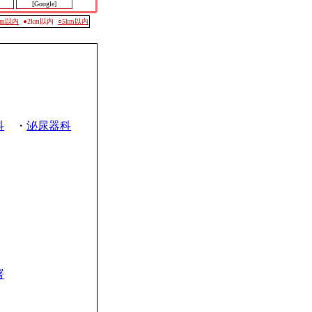
[Google]
0m以内
●2km以内
○5km以内
科
・
泌尿器科
署