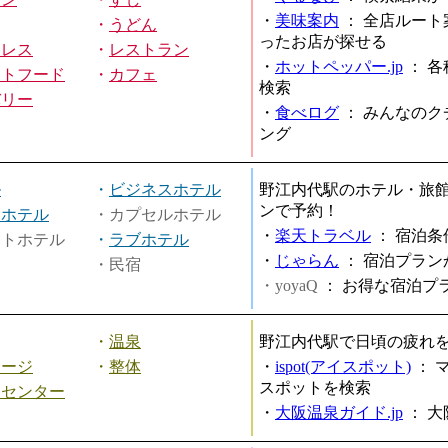
・
美味案内
：
全店ルート
・
うどん
ったお店が探せる
ミレス
・
レストラン
・
ホットペッパー.jp
：
各
ストフード
・
カフェ
検索
バリー
・
食べログ
：
みんなのク
ング
ル
・
ビジネスホテル
野江内代駅のホテル・旅
ンで予約！
ィホテル
・カプセルホテル
・
楽天トラベル
：
宿泊条
ートホテル
・
ラブホテル
・
じゃらん
：
宿泊プラン
・民宿
・yoyaQ
：
お得な宿泊プ
・
温泉
野江内代駅で日頃の疲れ
サージ
・
整体
・
ispot(アイスポット)
：
スポットを検索
スセンター
・
大阪温泉ガイド.jp
：
大