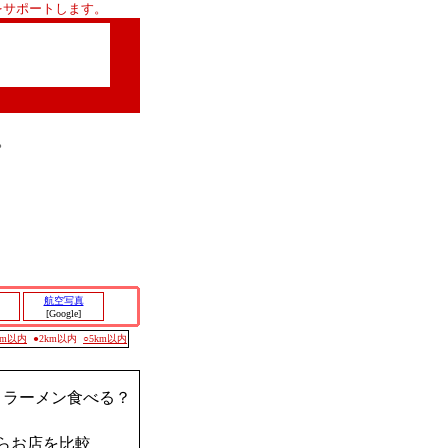
をサポートします。
。
航空写真
[Google]
0m以内
●2km以内
○5km以内
？ラーメン食べる？
らお店を比較