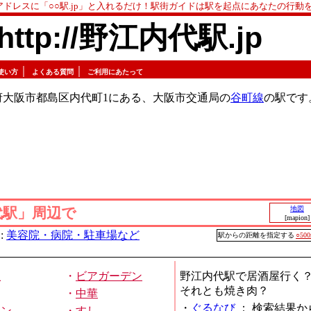
アドレスに「○○駅.jp」と入れるだけ！駅街ガイドは駅を起点にあなたの行動
http://野江内代駅.jp
｜
｜
使い方
よくある質問
ご利用にあたって
府大阪市都島区内代町1にある、大阪市交通局の
谷町線
の駅です
代駅」周辺で
地図
[mapion]
:
美容院・病院・駐車場など
駅からの距離を指定する
○50
屋
・
ビアガーデン
野江内代駅で居酒屋行く
それとも焼き肉？
・
中華
・
ぐるなび
：
検索結果か
メン
・
すし