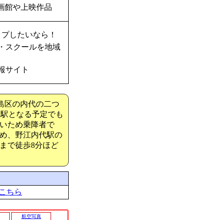
画館や上映作品
ップしたいなら！
・スクールを地域
報サイト
島区の内代の二つ
え駅となる予定でも
いため乗降者で
め、野江内代駅の
まで徒歩8分ほど
こちら
航空写真