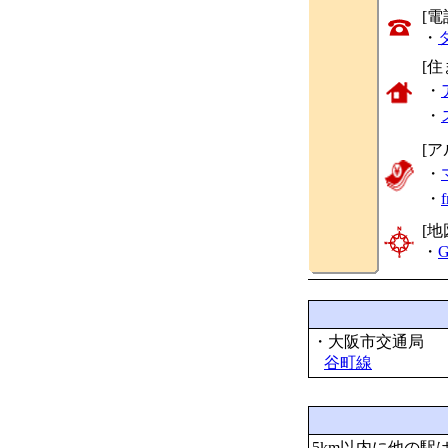
[
・
[
・
・
[ア
・
・
[地
・
G
・大阪市交通局
谷町線
5km以内に他の駅