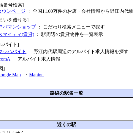
電話番号検索]
タウンページ
： 全国1,100万件のお店・会社情報から野江内代
住まいを借りる]
アパマンショップ
： こだわり検索メニューで探す
スマイティ(賃貸)
： 駅周辺の賃貸物件を一覧表示
ルバイト]
マッハバイト
： 野江内代駅周辺のアルバイト求人情報を探す
fromA
：
アルバイト求人情報
図]
oogle Map
・
Mapion
路線の駅名一覧
近くの駅
はありません