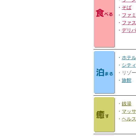
・
そば
・
ファ
・
ファ
・
デリ
・
ホテ
・
シテ
・リゾ
・
旅館
・
銭湯
・
マッ
・
ヘル