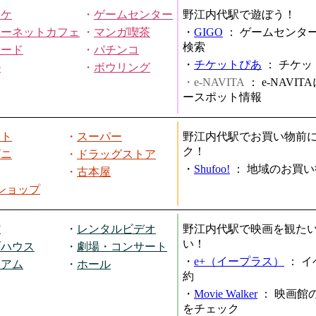
オケ
・
ゲームセンター
野江内代駅で遊ぼう！
ターネットカフェ
・
マンガ喫茶
・
GIGO
：
ゲームセンタ
検索
ヤード
・
パチンコ
・
チケットぴあ
：
チケッ
ル
・
ボウリング
・e-NAVITA
：
e-NAVI
ースポット情報
ート
・
スーパー
野江内代駅でお買い物前
ク！
ビニ
・
ドラッグストア
・
Shufoo!
：
地域のお買い
・
古本屋
円ショップ
館
・
レンタルビデオ
野江内代駅で映画を観た
い！
ブハウス
・
劇場・コンサート
・
e+（イープラス）
：
イ
ジアム
・
ホール
約
・
Movie Walker
：
映画館
をチェック