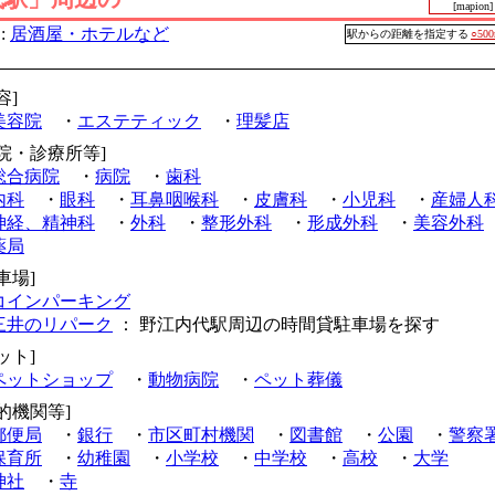
[mapion]
:
居酒屋・ホテルなど
駅からの距離を指定する
○50
容]
美容院
・
エステティック
・
理髪店
病院・診療所等]
総合病院
・
病院
・
歯科
内科
・
眼科
・
耳鼻咽喉科
・
皮膚科
・
小児科
・
産婦人
神経、精神科
・
外科
・
整形外科
・
形成外科
・
美容外科
薬局
車場]
コインパーキング
三井のリパーク
： 野江内代駅周辺の時間貸駐車場を探す
ット]
ペットショップ
・
動物病院
・
ペット葬儀
的機関等]
郵便局
・
銀行
・
市区町村機関
・
図書館
・
公園
・
警察
保育所
・
幼稚園
・
小学校
・
中学校
・
高校
・
大学
神社
・
寺