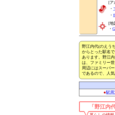
[ア
・
・
[地
・
G
野江内代(のえう
からとった駅名で
あります。野江内
は、ファミリー世
周辺にはスーパー
であるので、人気
●
駅周
「野江内
暮らしの情報