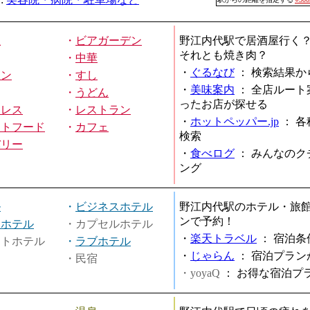
屋
・
ビアガーデン
野江内代駅で居酒屋行く
それとも焼き肉？
・
中華
・
ぐるなび
：
検索結果か
メン
・
すし
・
美味案内
：
全店ルート
・
うどん
ったお店が探せる
ミレス
・
レストラン
・
ホットペッパー.jp
：
各
ストフード
・
カフェ
検索
バリー
・
食べログ
：
みんなのク
ング
ル
・
ビジネスホテル
野江内代駅のホテル・旅
ンで予約！
ィホテル
・カプセルホテル
・
楽天トラベル
：
宿泊条
ートホテル
・
ラブホテル
・
じゃらん
：
宿泊プラン
・民宿
・yoyaQ
：
お得な宿泊プ