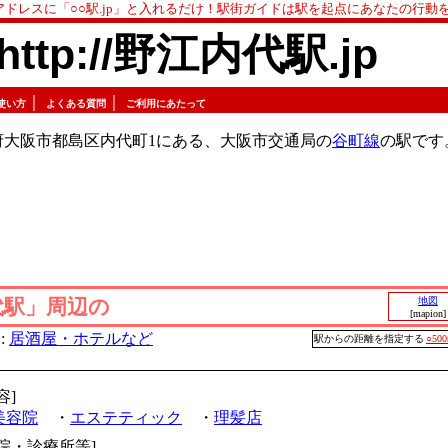
アドレスに「○○駅.jp」と入れるだけ！駅街ガイドは駅を起点にあなたの行動
http://野江内代駅.jp
｜
｜
使い方
よくある質問
ご利用にあたって
府大阪市都島区内代町1にある、大阪市交通局の
谷町線
の駅です
代駅」周辺の
地図
[mapion]
:
居酒屋・ホテルなど
駅からの距離を指定する
○50
容]
美容院
・
エステティック
・
理髪店
病院・診療所等]