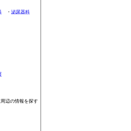
科
・
泌尿器科
署
駅周辺の情報を探す