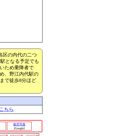
島区の内代の二つ
え駅となる予定でも
いため乗降者で
め、野江内代駅の
まで徒歩8分ほど
こちら
航空写真
[Google]
0m以内
●2km以内
○5km以内