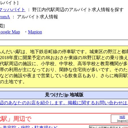
ルバイト]
マッハバイト
： 野江内代駅周辺のアルバイト求人情報を探す
fromA
：
アルバイト求人情報
図]
oogle Map
・
Mapion
ちんだい)駅は、地下鉄谷町線の停車駅です。城東区の野江と都
2018年度に開業予定のJRおおさか東線のJR野江駅との乗り換
代駅周辺の施設に、小学校、中学校、高等学校と教育機関が多
帯の利用が主になっており、閑静な住宅街が多いです。そのた
などの施設や夜まで営業している飲食店もあり、さらに梅田駅
の土地です。
見つけた!jp 地域版
辺のあなたのお店を紹介します。掲載に関するお問い合わせは
代駅」周辺で
地図
[mapion]
:
美容院・病院・駐車場など
駅からの距離を指定する
○50