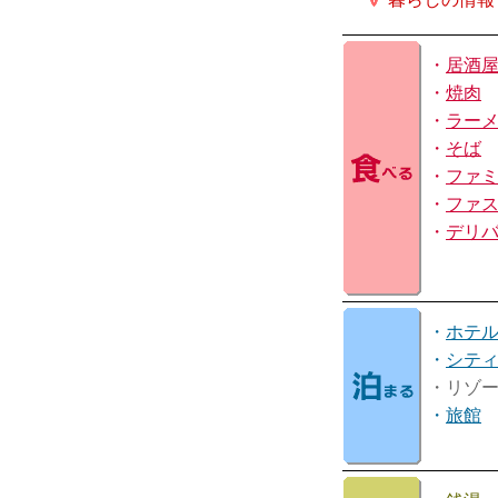
・
居酒
・
焼肉
・
ラー
・
そば
・
ファ
・
ファ
・
デリ
・
ホテ
・
シテ
・リゾ
・
旅館