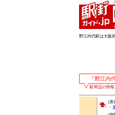
野江内代駅は大阪
「野江内
駅周辺の情報
[美
・
[