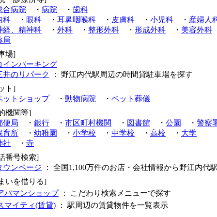
総合病院
・
病院
・
歯科
内科
・
眼科
・
耳鼻咽喉科
・
皮膚科
・
小児科
・
産婦人
神経、精神科
・
外科
・
整形外科
・
形成外科
・
美容外科
薬局
車場]
コインパーキング
三井のリパーク
： 野江内代駅周辺の時間貸駐車場を探す
ット]
ペットショップ
・
動物病院
・
ペット葬儀
的機関等]
郵便局
・
銀行
・
市区町村機関
・
図書館
・
公園
・
警察
保育所
・
幼稚園
・
小学校
・
中学校
・
高校
・
大学
神社
・
寺
電話番号検索]
タウンページ
： 全国1,100万件のお店・会社情報から野江内代
住まいを借りる]
アパマンショップ
： こだわり検索メニューで探す
スマイティ(賃貸)
： 駅周辺の賃貸物件を一覧表示