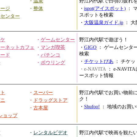
・
温泉
野江内代駅で日頃の疲れ
サージ
・
整体
・
ispot(アイスポット)
：
スポットを検索
スセンター
・
大阪温泉ガイド.jp
：
大
オケ
・
ゲームセンター
野江内代駅で遊ぼう！
ターネットカフェ
・
マンガ喫茶
・
GIGO
：
ゲームセンタ
検索
ヤード
・
パチンコ
・
チケットぴあ
：
チケッ
ル
・
ボウリング
・e-NAVITA
：
e-NAVI
ースポット情報
ート
・
スーパー
野江内代駅でお買い物前
ク！
ビニ
・
ドラッグストア
・
Shufoo!
：
地域のお買い
・
古本屋
円ショップ
館
・
レンタルビデオ
野江内代駅で映画を観た