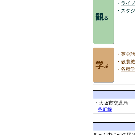
・
ライ
・
スタ
・
英会
・
教養
・
各種
・大阪市交通局
谷町線
5km以内に他の駅