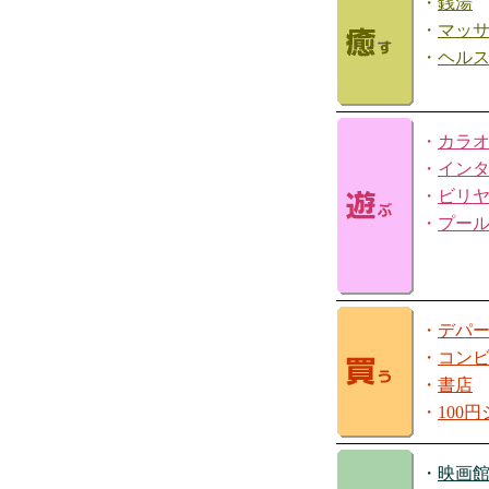
・
銭湯
・
マッ
・
ヘル
・
カラ
・
イン
・
ビリ
・
プー
・
デパ
・
コン
・
書店
・
100
・
映画