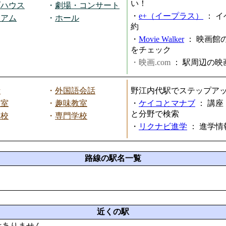
い！
ブハウス
・
劇場・コンサート
・
e+（イープラス）
：
イ
ジアム
・
ホール
約
・
Movie Walker
：
映画館
をチェック
・映画.com
：
駅周辺の映
話
・
外国語会話
野江内代駅でステップア
教室
・
趣味教室
・
ケイコとマナブ
：
講座
と分野で検索
学校
・
専門学校
・
リクナビ進学
：
進学情
路線の駅名一覧
近くの駅
はありません