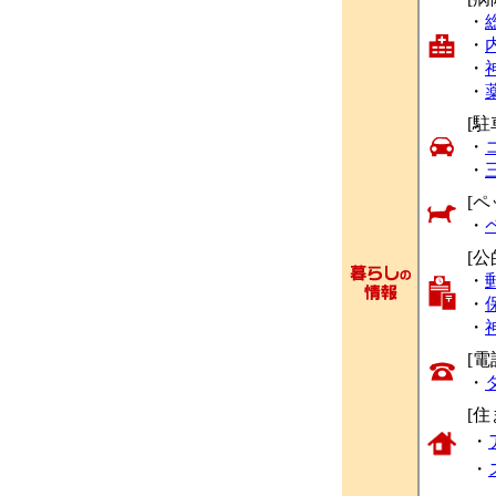
・
・
・
・
[駐
・
・
[ペ
・
[公
・
・
・
[
・
[
・
・