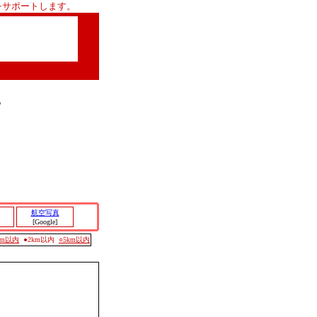
をサポートします。
。
航空写真
[Google]
0m以内
●2km以内
○5km以内