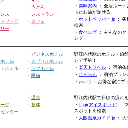
・
美味案内
：
全店ルート
・
うどん
ったお店が探せる
ミレス
・
レストラン
・
ホットペッパー.jp
：
各
ストフード
・
カフェ
検索
バリー
・
食べログ
：
みんなのク
ング
ル
・
ビジネスホテル
野江内代駅のホテル・旅
ンで予約！
ィホテル
・
カプセルホテル
・
楽天トラベル
：
宿泊条
ートホテル
・
ラブホテル
・
じゃらん
：
宿泊プラン
・
民宿
・yoyaQ
：
お得な宿泊プ
・
温泉
野江内代駅で日頃の疲れ
サージ
・
整体
・
ispot(アイスポット)
：
スポットを検索
スセンター
・
大阪温泉ガイド.jp
：
大