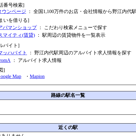
電話番号検索]
タウンページ
： 全国1,100万件のお店・会社情報から野江内代
住まいを借りる]
アパマンショップ
： こだわり検索メニューで探す
スマイティ(賃貸)
： 駅周辺の賃貸物件を一覧表示
ルバイト]
マッハバイト
： 野江内代駅周辺のアルバイト求人情報を探す
fromA
：
アルバイト求人情報
図]
oogle Map
・
Mapion
路線の駅名一覧
近くの駅
はありません