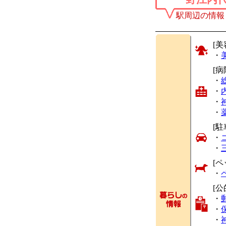
駅周辺の情報
[美
・
[
・
・
・
・
[駐
・
・
[ペ
・
[公
・
・
・