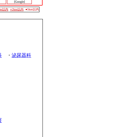
[Google]
0m以内
○2km以内
●5km以内
科
・
泌尿器科
署