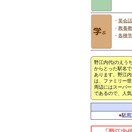
・
英会
・
教養
・
各種
野江内代(のえう
からとった駅名で
あります。野江内
は、ファミリー世
周辺にはスーパー
であるので、人気
●
駅周
「野江内