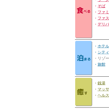
・
そば
・
ファ
・
ファ
・
デリ
・
ホテ
・
シテ
・リゾ
・
旅館
・
銭湯
・
マッ
・
ヘル