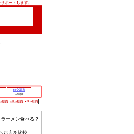
をサポートします。
。
航空写真
[Google]
0m以内
○2km以内
●5km以内
？ラーメン食べる？
らお店を比較