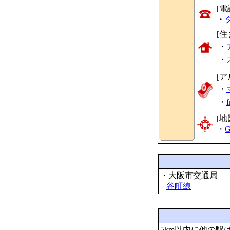
[
・
[
・
・
[ア
・
・
[地
・
G
・大阪市交通局
谷町線
5km以内に他の駅