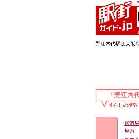
野江内代駅は大阪
「野江内
暮らしの情報
・
居酒
・
焼肉
・
ラー