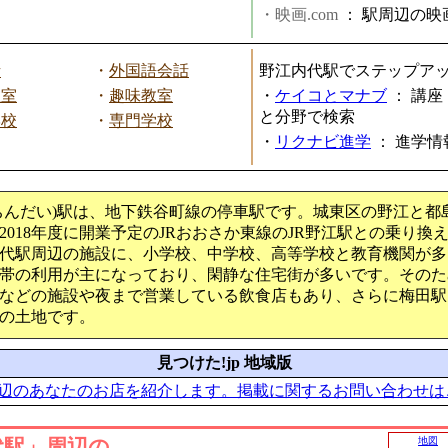
・映画.com
：
駅周辺の映
話
・
外国語会話
野江内代駅でステップア
教室
・
趣味教室
・
ケイコとマナブ
：
講座
と分野で検索
学校
・
専門学校
・
リクナビ進学
：
進学情
ちんだい)駅は、地下鉄谷町線の停車駅です。城東区の野江と都
2018年度に開業予定のJRおおさか東線のJR野江駅との乗り換
代駅周辺の施設に、小学校、中学校、高等学校と教育機関が多
帯の利用が主になっており、閑静な住宅街が多いです。そのた
などの施設や夜まで営業している飲食店もあり、さらに梅田駅
の土地です。
見つけた!jp 地域版
辺のあなたのお店を紹介します。掲載に関するお問い合わせは
代駅」周辺の
地図