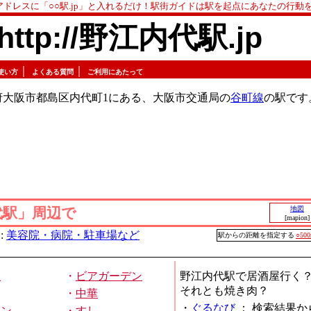
アドレスに「○○駅.jp」と入れるだけ！駅街ガイドは駅を起点にあなたの行動
http://野江内代駅.jp
｜
｜
使い方
よくある質問
ご利用にあたって
府大阪市都島区内代町1にある、大阪市交通局の
谷町線
の駅です
代駅」周辺で
地図
[mapion]
:
美容院・病院・駐車場など
駅からの距離を指定する
○50
屋
・
ビアガーデン
野江内代駅で居酒屋行く
それとも焼き肉？
・
中華
・
ぐるなび
：
検索結果か
メン
・
すし