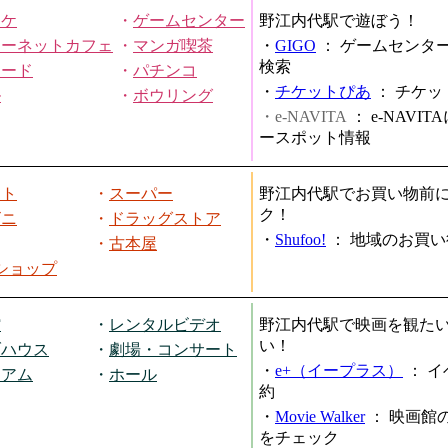
オケ
・
ゲームセンター
野江内代駅で遊ぼう！
ターネットカフェ
・
マンガ喫茶
・
GIGO
：
ゲームセンタ
検索
ヤード
・
パチンコ
・
チケットぴあ
：
チケッ
ル
・
ボウリング
・e-NAVITA
：
e-NAVI
ースポット情報
ート
・
スーパー
野江内代駅でお買い物前
ク！
ビニ
・
ドラッグストア
・
Shufoo!
：
地域のお買い
・
古本屋
円ショップ
館
・
レンタルビデオ
野江内代駅で映画を観た
い！
ブハウス
・
劇場・コンサート
・
e+（イープラス）
：
イ
ジアム
・
ホール
約
・
Movie Walker
：
映画館
をチェック