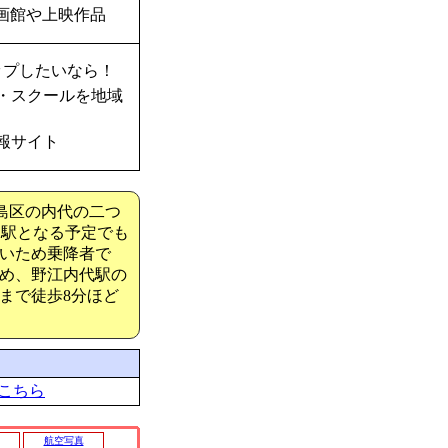
画館や上映作品
ップしたいなら！
・スクールを地域
報サイト
島区の内代の二つ
え駅となる予定でも
いため乗降者で
め、野江内代駅の
まで徒歩8分ほど
こちら
航空写真