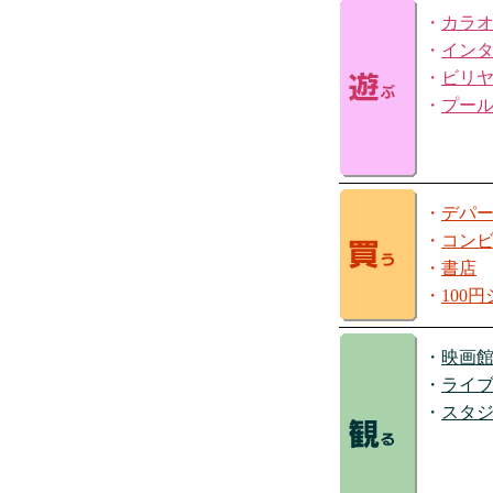
・
カラ
・
イン
・
ビリ
・
プー
・
デパ
・
コン
・
書店
・
100
・
映画
・
ライ
・
スタ