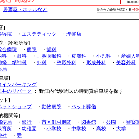
[mapion]
:
居酒屋・ホテルなど
駅からの距離を指定する
○50
容]
美容院
・
エステティック
・
理髪店
病院・診療所等]
総合病院
・
病院
・
歯科
内科
・
眼科
・
耳鼻咽喉科
・
皮膚科
・
小児科
・
産婦人
神経、精神科
・
外科
・
整形外科
・
形成外科
・
美容外科
薬局
車場]
コインパーキング
三井のリパーク
： 野江内代駅周辺の時間貸駐車場を探す
ット]
ペットショップ
・
動物病院
・
ペット葬儀
的機関等]
郵便局
・
銀行
・
市区町村機関
・
図書館
・
公園
・
警察
保育所
・
幼稚園
・
小学校
・
中学校
・
高校
・
大学
神社
・
寺